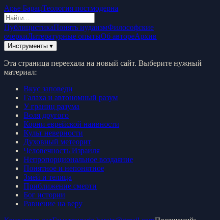
Арье Барац
Теология постмодерна
Публицистика
Понять иудаизм
Философские
очерки
Литературные опыты
Об авторе
Архив
Инструменты ▾
Эта страница переехала на новый сайт. Выберите нужный
материал:
Вкус заповеди
Галаха и автономный разум
У границ разума
Воля другого
Корни еврейской наивности
Культ неверности
Духовный метеорит
Человечность Израиля
Непропорциональное воздаяние
Понятное и непонятное
Змей и телица
Приближение смерти
Бог истории
Равнение на веру