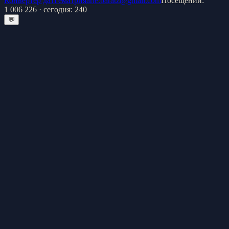
Конвертер дат
Гематрия
arie.baratz@gmail.com
Посещений:
1 006 226
· сегодня:
240
💬