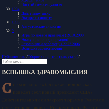
Жрецы "мира"
Чистый гомосексуализм
1994
Дайте миру шанс
Экспресс-сионизм
1993
Августовские аналогии
0
Игра по новым правилам (19.10.2000
Эвакуация или депортация?
Резолюция и революция ??.??.2006
Вспышка здравомыслия
Публицистика
/
Сборник политических статей
/
ВСПЫШКА ЗДРАВОМЫСЛИЯ
С
егодня многих беспокоит вопрос: как
поведет себя новый президент США?
Действительно ли он закроет тюрьму в Гуантаме,
поведет переговоры с Ираном и потребует от