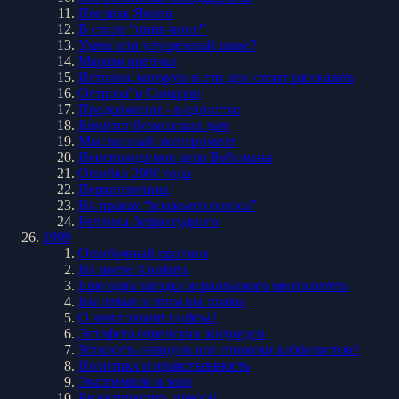
Призрак Ямита
В стиле “пинг-понг”
Удача или упущенный шанс?
Маразм крепчал
История, которую в эти дни стоит рассказать
Острова”в Самарии
Продолжение - в единстве
Комитет безмозглых дам
Мысленный эксперимент
Неисповедимое дело Вейцмана
Ошибка 2000 года
Первопричина
На правах “вражьего голоса”
Реплика безрассудного
1999
Ошибочный прогноз
На месте Арафата
Еще одна загадка израильского менталитета
Вы левые и этим вы правы
О чем говорят цифры?
Эстафета еврейских жидоедов
Усталость народов или происки каббалистов?
Политика и нравственность
Экстремизм и мир
Ее величество, пресса!