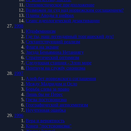
Оптимистическое предположение
Возможен ли суд над норвежским соглашением?
Планы Аводы в цифрах
Сеанс идеологической дезактивации
1998
Юдофеминизм
Где ты, наш легендарный торгашеский дух!
Сектантствующий реализм
Флаги на экране
Звезда Беньямина Нетаниягу
Стратегический оптимизм
Следующая станция - Элон море
Пентиум на службу сионизма
1997
Алеф-бет норвежского соглашения
Между Мадридом и Осло
Борьба слева за право
Лишь бы не Перес
Грезы постсионизма
Географический антисемитизм
Неучтенная ошибка
1996
Вера и вероятность
Конец "постсионизма"