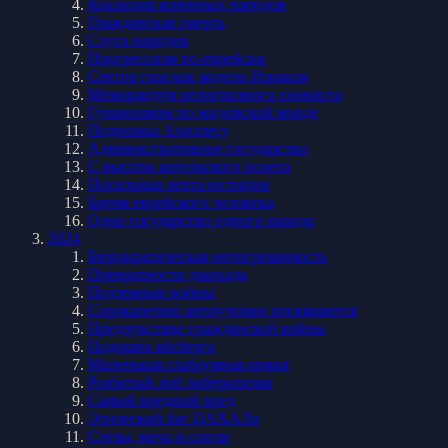
Коалиция коренных народов
Гражданская смерть
Слуга народов
Прогрессизм по-еврейски
Сектор газа как модель Израиля
Меморандум религиозного сиониста
Гуманизмом по жидовской морде
Подножка Ахиллесу
Административное государство
С высоты ангельского полета
Посильная лепта юстиции
Бремя еврейского человека
Одно государство одного народа
2024
Бюрократическая непогрешимость
Превратности джихада
Подземные войны
Сорокалетию антиутопии посвящается
Предчувствие гражданской войны
Подошва айсберга
Маленькая слабоумная армия
Разбитый лоб либерализма
Самый вредный вред
Этический баг ЦАХАЛа
Слезы, моча и сопли