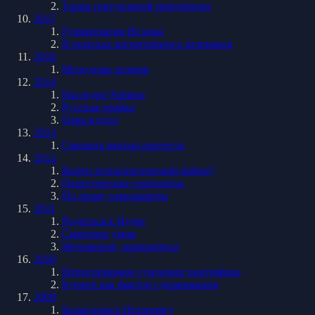
Таран сексуальной революции
2017
Гуманизация Ислама
В поисках когнитивного резонанса
2016
Молодежь холмов
2014
Наследие Рабина
Русская тройка
Царь-купол
2013
Сменить вектор протеста
2012
Конец психологической бойне?
Палестинские горизонты
По праву самозащиты
2011
Родиться в Иудее
Смятение умов
Мгновение, прекратись!
2010
Непогрешимое суждение понтифика
Бункер как фактор сдерживания
2009
Белая книга Нетаниягу