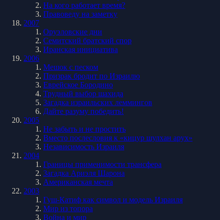
На кого работает время?
Правоведу на заметку
2007
Оруэловские дни
Семитский братский спор
Иранская инициатива
2006
Мешок с песком
Призрак бродит по Израилю
Еврейское Бородино
Трудный выбор шахида
Загадка израильских леммингов
Дайте разуму победить!
2005
Не забыть и не простить
Вместо послесловия к «кицур шулхан арух»
Независимость Израиля
2004
Границы применимости трансфера
Загадка Ариэля Шарона
Американская мечта
2003
Гуш-Катиф как символ и модель Израиля
Мир из топора
Война и мир