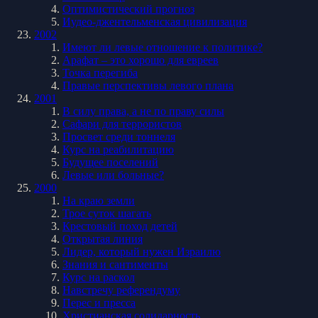
Оптимистический прогноз
Иудео-джентельменская цивилизация
2002
Имеют ли левые отношение к политике?
Арафат – это хорошо для евреев
Точка перегиба
Правые перспективы левого плана
2001
В силу права, а не по праву силы
Сафари для террористов
Просвет среди тоннеля
Курс на реабилитацию
Будущее поселений
Левые или больные?
2000
На краю земли
Трое суток шагать
Крестовый поход детей
Открытая линия
Лидер, который нужен Израилю
Знания и сантименты
Курс на раскол
Навстречу референдуму
Перес и пресса
Христианская солидарность