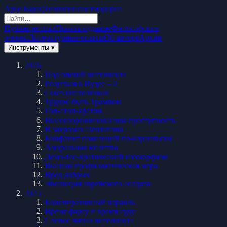
Арье Барац
Теология постмодерна
Публицистика
Понять иудаизм
Философские
очерки
Литературные опыты
Об авторе
Архив
Инструменты ▾
2026
Под опекой интеллекта
Родиться в Иудее – 2
Союз кислолицых
Трудно быть Трампом
Гоп-стоп-кратия
Высокоорганизованная преступность
В закромах Пентагона
Конфликт поколений по-израильски
Аморальная молитва
Демо-тео-кратический изоморфизм
Высшая профилактическая мера
Вред добрых
Эволюция еврейского солдата
2025
Конспиративный израиль
Время фарсу и время суду
Слепое пятно интеллекта