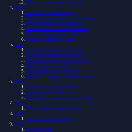
Группа поддержки Синуара
2023
Ислам и исламонацизм
Государство галахи и его призрак
Пунктуальный Нострадамус
Сменить пол не меняя религии
Все смещалось в доме Якова
Иудея, Самария и Гаага
2022
Жидобандеровский дискурс
Мусор в избирательной урне
История скомандовала: кругом!
Опознание антихриста
Антифашистский фашизм
Еврабия, Евразия – чужая сторона
2021
Безымянное бесхребетное
Ядерные силы Израиля
Умопомрачительная психиатрия
2020
Карательная толерантность
2019
Проект "Святая Земля"
2018
Русская идея