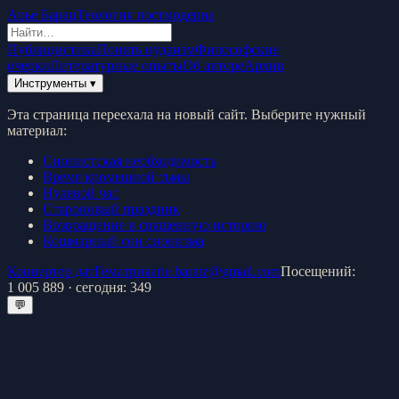
Арье Барац
Теология постмодерна
Публицистика
Понять иудаизм
Философские
очерки
Литературные опыты
Об авторе
Архив
Инструменты ▾
Эта страница переехала на новый сайт. Выберите нужный
материал:
Сионистская необходимость
Время кромешной тьмы
Нулевой час
Староновый праздник
Возвращение в священную историю
Кошмарный сон сионизма
Конвертер дат
Гематрия
arie.baratz@gmail.com
Посещений:
1 005 889
· сегодня:
349
💬